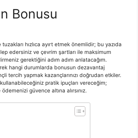
in Bonusu
 tuzakları hızlıca ayırt etmek önemlidir; bu yazıda
alep edersiniz ve çevrim şartları ile maksimum
ndirmeniz gerektiğini adım adım anlatacağım.
ekerek hangi durumlarda bonusun dezavantaj
nçli tercih yapmak kazançlarınızı doğrudan etkiler.
ullanabileceğiniz pratik ipuçları vereceğim;
 ödemenizi güvence altına alırsınız.