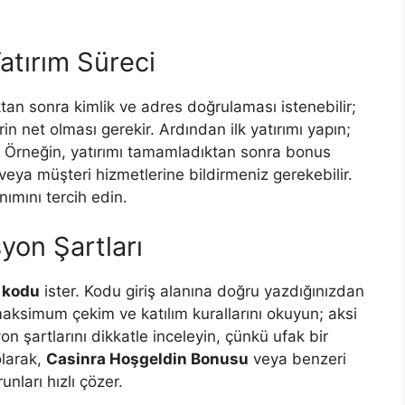
atırım Süreci
an sonra kimlik ve adres doğrulaması istenebilir;
rin net olması gerekir. Ardından ilk yatırımı yapın;
er. Örneğin, yatırımı tamamladıktan sonra bonus
veya müşteri hizmetlerine bildirmeniz gerekebilir.
nımını tercih edin.
yon Şartları
 kodu
ister. Kodu giriş alanına doğru yazdığınızdan
maksimum çekim ve katılım kurallarını okuyun; aksi
n şartlarını dikkatle inceleyin, çünkü ufak bir
olarak,
Casinra Hoşgeldin Bonusu
veya benzeri
unları hızlı çözer.