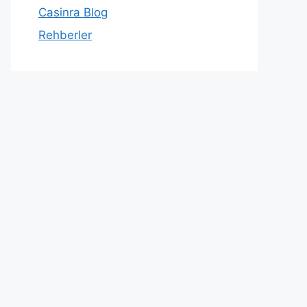
Casinra Blog
Rehberler